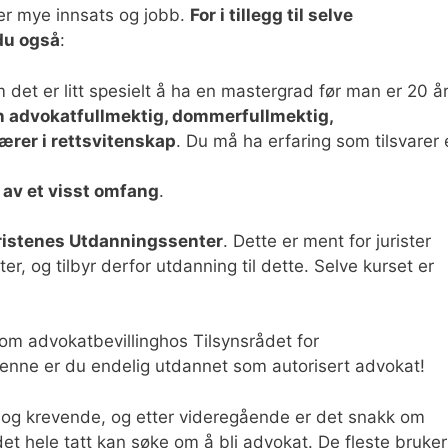
er mye innsats og jobb.
For i tillegg til selve
du også
:
 det er litt spesielt å ha en mastergrad før man er 20 år
en advokatfullmektig, dommerfullmektig,
lærer i rettsvitenskap
. Du må ha erfaring som tilsvarer 
 av et visst omfang
.
ristenes Utdanningssenter
. Dette er ment for jurister
er, og tilbyr derfor utdanning til dette. Selve kurset er
om advokatbevillinghos Tilsynsrådet for
enne er du endelig utdannet som autorisert advokat!
ang og krevende, og etter videregående er det snakk om
det hele tatt kan søke om å bli advokat. De fleste bruker