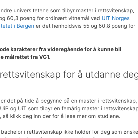
andre universitetene som tilbyr master i rettsvitenskap,
og 60,3 poeng for ordinært vitnemål ved
UiT Norges
itetet i Bergen
er det henholdsvis 55 og 60,8 poeng for
ode karakterer fra videregående for å kunne bli
e målrettet fra VG1.
 rettsvitenskap for å utdanne de
r det på tide å begynne på en master i rettsvitenskap,
O, UiB og UiT som tilbyr en femårig master i rettsvitenskap
or, så klikk deg inn der for å lese mer om studiene.
ig bachelor i rettsvitenskap ikke holder for deg som ønske