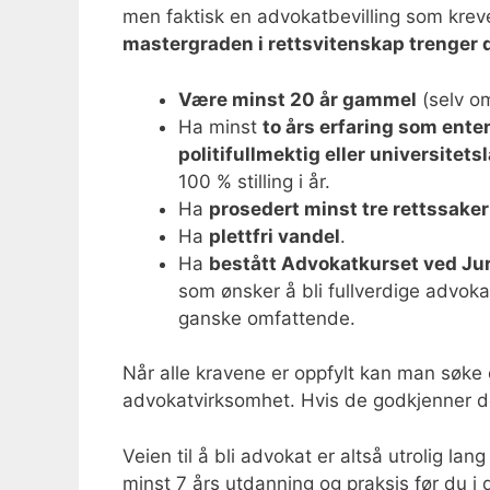
men faktisk en advokatbevilling som krev
mastergraden i rettsvitenskap trenger 
Være minst 20 år gammel
(selv om
Ha minst
to års erfaring som ent
politifullmektig eller universitets
100 % stilling i år.
Ha
prosedert minst tre rettssaker
Ha
plettfri vandel
.
Ha
bestått Advokatkurset ved Ju
som ønsker å bli fullverdige advokat
ganske omfattende.
Når alle kravene er oppfylt kan man søke 
advokatvirksomhet. Hvis de godkjenner d
Veien til å bli advokat er altså utrolig l
minst 7 års utdanning og praksis før du i 