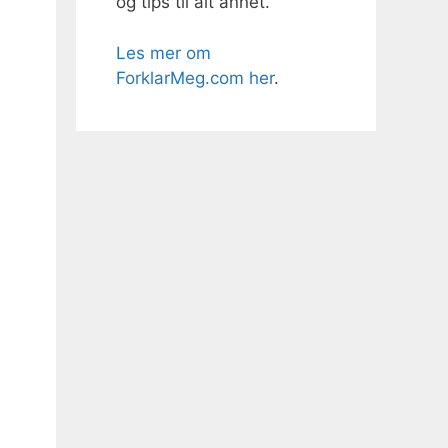
og tips til alt annet.
Les mer om
ForklarMeg.com her
.