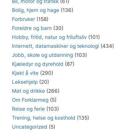
Bil, motor og trafikk
(61)
Bolig, hjem og hage
(136)
Forbruker
(158)
Foreldre og barn
(30)
Hobby, fritid, natur og friluftsliv
(101)
Internett, datamaskiner og teknologi
(434)
Jobb, skole og utdanning
(103)
Kjæledyr og dyrehold
(87)
Kjekt å vite
(290)
Leksehjelp
(20)
Mat og drikke
(266)
Om Forklarmeg
(5)
Reise og ferie
(103)
Trening, helse og kosthold
(135)
Uncategorized
(5)