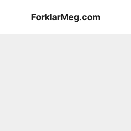
Hopp
til
ForklarMeg.com
innhold