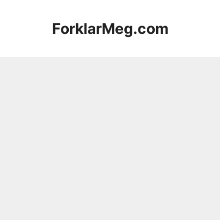
Hopp
til
ForklarMeg.com
innhold