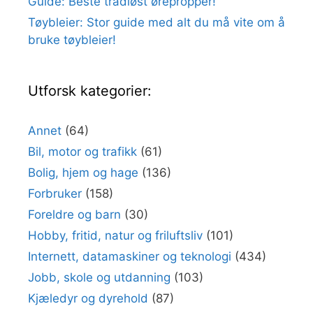
Guide: Beste trådløst ørepropper!
Tøybleier: Stor guide med alt du må vite om å
bruke tøybleier!
Utforsk kategorier:
Annet
(64)
Bil, motor og trafikk
(61)
Bolig, hjem og hage
(136)
Forbruker
(158)
Foreldre og barn
(30)
Hobby, fritid, natur og friluftsliv
(101)
Internett, datamaskiner og teknologi
(434)
Jobb, skole og utdanning
(103)
Kjæledyr og dyrehold
(87)