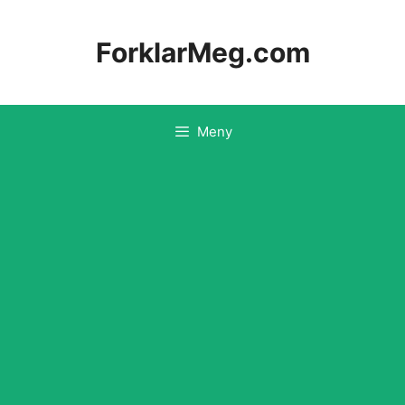
Hopp
til
ForklarMeg.com
innhold
Meny