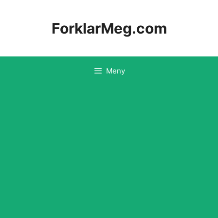
Hopp
til
ForklarMeg.com
innhold
Meny