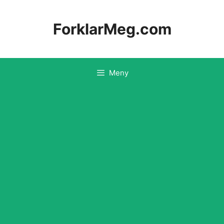
Hopp
til
ForklarMeg.com
innhold
Meny