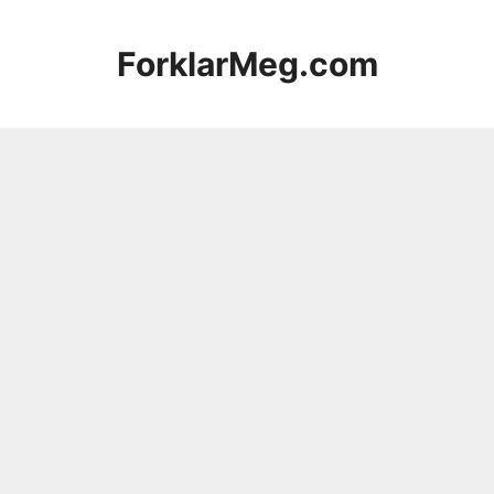
Hopp
til
ForklarMeg.com
innhold