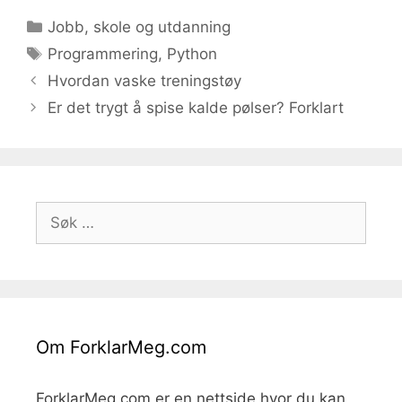
Kategorier
Jobb, skole og utdanning
Stikkord
Programmering
,
Python
Hvordan vaske treningstøy
Er det trygt å spise kalde pølser? Forklart
Søk
etter:
Om ForklarMeg.com
ForklarMeg.com er en nettside hvor du kan