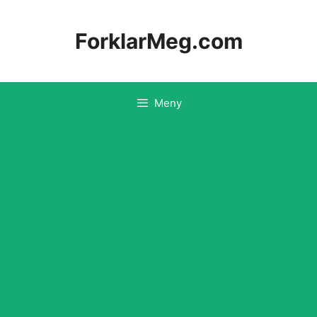
Hopp
til
ForklarMeg.com
innhold
Meny