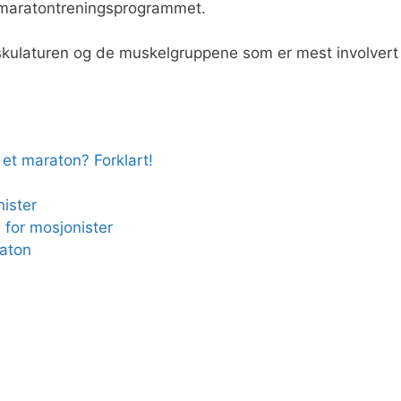
i maratontreningsprogrammet.
skulaturen og de muskelgruppene som er mest involvert 
 et maraton? Forklart!
nister
 for mosjonister
raton