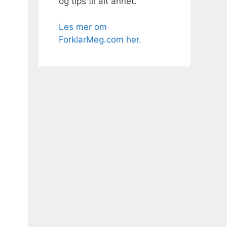
og tips til alt annet.
Les mer om
ForklarMeg.com her
.