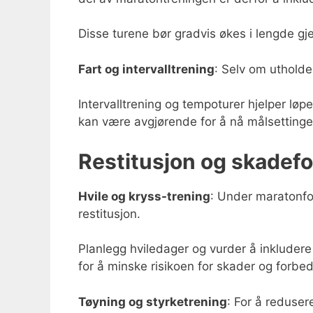
Disse turene bør gradvis økes i lengde g
Fart og intervalltrening
: Selv om utholden
Intervalltrening og tempoturer hjelper l
kan være avgjørende for å nå målsettinge
Restitusjon og skadef
Hvile og kryss-trening
: Under maratonfor
restitusjon.
Planlegg hviledager og vurder å inkludere
for å minske risikoen for skader og forbe
Tøyning og styrketrening
: For å reduser