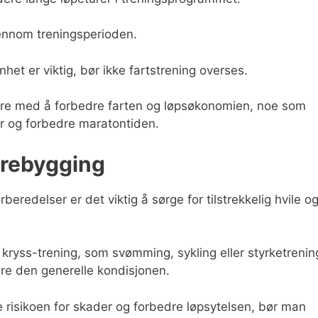
jennom treningsperioden.
het er viktig, bør ikke fartstrening overses.
øpere med å forbedre farten og løpsøkonomien, noe som
r og forbedre maratontiden.
orebygging
beredelser er det viktig å sørge for tilstrekkelig hvile o
 kryss-trening, som svømming, sykling eller styrketrenin
dre den generelle kondisjonen.
e risikoen for skader og forbedre løpsytelsen, bør man