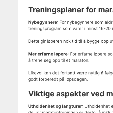
Treningsplaner for ma
Nybegynnere
: For nybegynnere som aldri
treningsprogram som varer i minst 16-20 
Dette gir løperen nok tid til å bygge opp u
Mer erfarne løpere
: For erfarne løpere s
å trene seg opp til et maraton.
Likevel kan det fortsatt være nyttig å føl
godt forberedt på løpsdagen.
Viktige aspekter ved 
Utholdenhet og langturer
: Utholdenhet e
del av maratontreningen er derfor å inklu