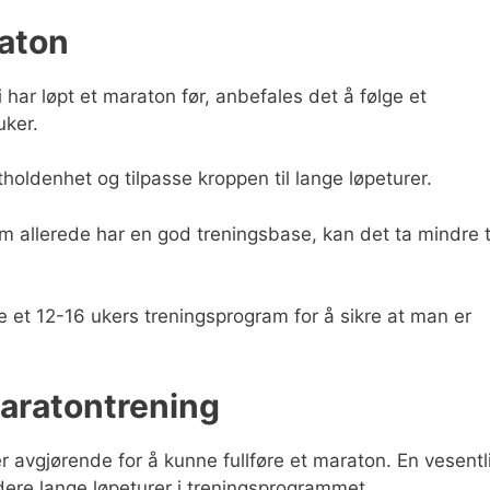
raton
 har løpt et maraton før, anbefales det å følge et
uker.
tholdenhet og tilpasse kroppen til lange løpeturer.
om allerede har en god treningsbase, kan det ta mindre t
ge et 12-16 ukers treningsprogram for å sikre at man er
maratontrening
r avgjørende for å kunne fullføre et maraton. En vesentl
dere lange løpeturer i treningsprogrammet.