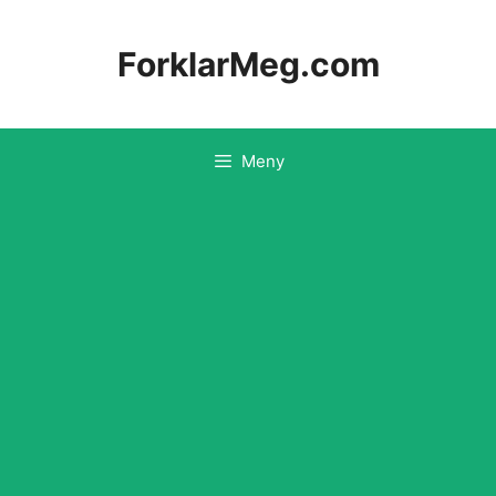
Hopp
til
ForklarMeg.com
innhold
Meny