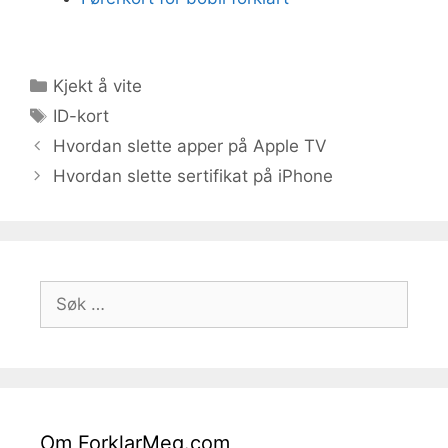
Kategorier
Kjekt å vite
Stikkord
ID-kort
Hvordan slette apper på Apple TV
Hvordan slette sertifikat på iPhone
Søk
etter:
Om ForklarMeg.com