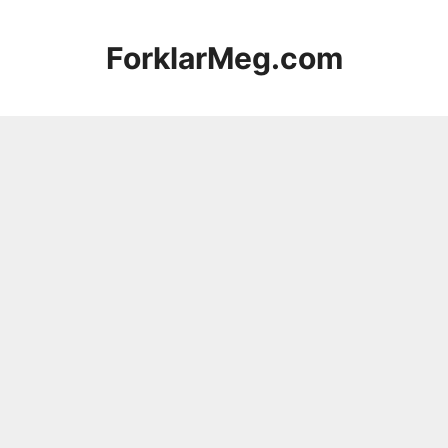
Hopp
til
ForklarMeg.com
innhold