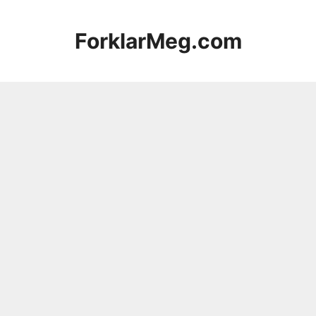
Hopp
til
ForklarMeg.com
innhold