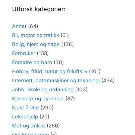
Utforsk kategorier:
Annet
(64)
Bil, motor og trafikk
(61)
Bolig, hjem og hage
(136)
Forbruker
(158)
Foreldre og barn
(30)
Hobby, fritid, natur og friluftsliv
(101)
Internett, datamaskiner og teknologi
(434)
Jobb, skole og utdanning
(103)
Kjæledyr og dyrehold
(87)
Kjekt å vite
(290)
Leksehjelp
(20)
Mat og drikke
(266)
Om Forklarmeg
(5)