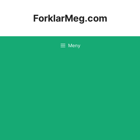
Hopp
til
ForklarMeg.com
innhold
Meny