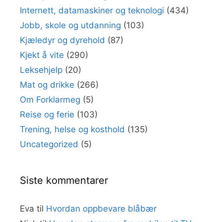
Internett, datamaskiner og teknologi
(434)
Jobb, skole og utdanning
(103)
Kjæledyr og dyrehold
(87)
Kjekt å vite
(290)
Leksehjelp
(20)
Mat og drikke
(266)
Om Forklarmeg
(5)
Reise og ferie
(103)
Trening, helse og kosthold
(135)
Uncategorized
(5)
Siste kommentarer
Eva
til
Hvordan oppbevare blåbær