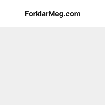
Hopp
til
ForklarMeg.com
innhold