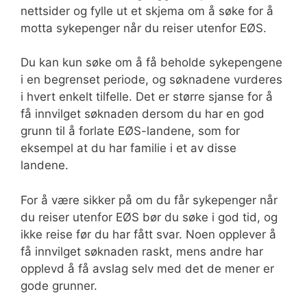
nettsider og fylle ut et skjema om å søke for å
motta sykepenger når du reiser utenfor EØS.
Du kan kun søke om å få beholde sykepengene
i en begrenset periode, og søknadene vurderes
i hvert enkelt tilfelle. Det er større sjanse for å
få innvilget søknaden dersom du har en god
grunn til å forlate EØS-landene, som for
eksempel at du har familie i et av disse
landene.
For å være sikker på om du får sykepenger når
du reiser utenfor EØS bør du søke i god tid, og
ikke reise før du har fått svar. Noen opplever å
få innvilget søknaden raskt, mens andre har
opplevd å få avslag selv med det de mener er
gode grunner.