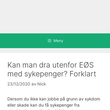
Meny
Kan man dra utenfor EØS
med sykepenger? Forklart
23/12/2020
av
Nick
Dersom du ikke kan jobbe på grunn av sykdom
eller skade kan du få sykepenger fra