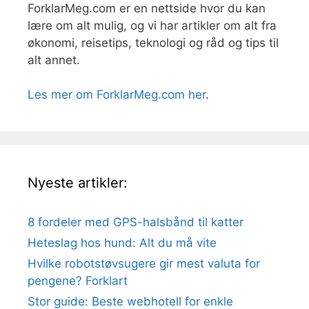
ForklarMeg.com er en nettside hvor du kan
lære om alt mulig, og vi har artikler om alt fra
økonomi, reisetips, teknologi og råd og tips til
alt annet.
Les mer om ForklarMeg.com her
.
Nyeste artikler:
8 fordeler med GPS-halsbånd til katter
Heteslag hos hund: Alt du må vite
Hvilke robotstøvsugere gir mest valuta for
pengene? Forklart
Stor guide: Beste webhotell for enkle