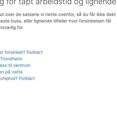
 for tapt arbeidstid og lignende
t over de satsene vi nevte ovenfor, så du får ikke dekt
ste buss, eller lignende tilfeller hvor forsinkelsen får
svarlig for.
r forsinket? Forklart
 Trondheim
ss til sentrum
n på natta
hiphol? Forklart