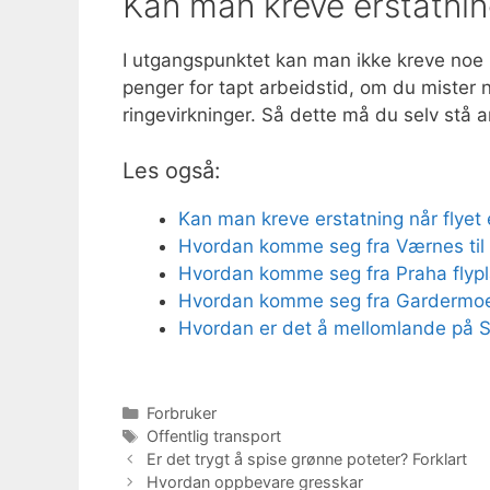
Kan man kreve erstatning
I utgangspunktet kan man ikke kreve noe u
penger for tapt arbeidstid, om du mister ne
ringevirkninger. Så dette må du selv stå an
Les også:
Kan man kreve erstatning når flyet e
Hvordan komme seg fra Værnes til
Hvordan komme seg fra Praha flypla
Hvordan komme seg fra Gardermoe
Hvordan er det å mellomlande på Sc
Kategorier
Forbruker
Stikkord
Offentlig transport
Er det trygt å spise grønne poteter? Forklart
Hvordan oppbevare gresskar