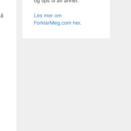
og tips til alt annet.
Les mer om
må
ForklarMeg.com her
.