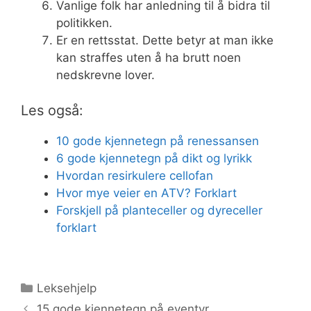
Vanlige folk har anledning til å bidra til
politikken.
Er en rettsstat. Dette betyr at man ikke
kan straffes uten å ha brutt noen
nedskrevne lover.
Les også:
10 gode kjennetegn på renessansen
6 gode kjennetegn på dikt og lyrikk
Hvordan resirkulere cellofan
Hvor mye veier en ATV? Forklart
Forskjell på planteceller og dyreceller
forklart
Kategorier
Leksehjelp
15 gode kjennetegn på eventyr