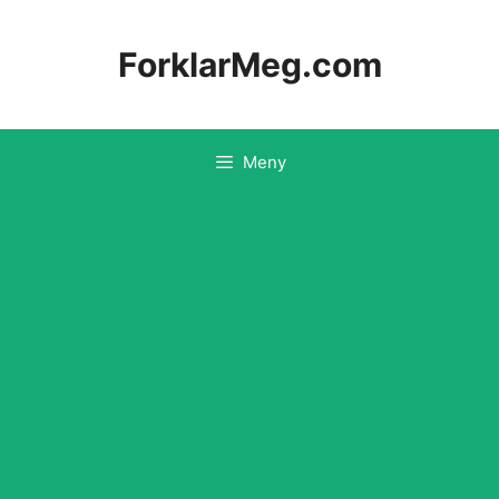
Hopp
til
ForklarMeg.com
innhold
Meny