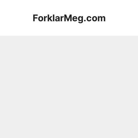
Hopp
til
ForklarMeg.com
innhold