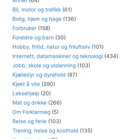
Annet
(64)
Bil, motor og trafikk
(61)
Bolig, hjem og hage
(136)
Forbruker
(158)
Foreldre og barn
(30)
Hobby, fritid, natur og friluftsliv
(101)
Internett, datamaskiner og teknologi
(434)
Jobb, skole og utdanning
(103)
Kjæledyr og dyrehold
(87)
Kjekt å vite
(290)
Leksehjelp
(20)
Mat og drikke
(266)
Om Forklarmeg
(5)
Reise og ferie
(103)
Trening, helse og kosthold
(135)