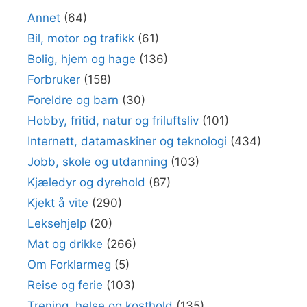
Annet
(64)
Bil, motor og trafikk
(61)
Bolig, hjem og hage
(136)
Forbruker
(158)
Foreldre og barn
(30)
Hobby, fritid, natur og friluftsliv
(101)
Internett, datamaskiner og teknologi
(434)
Jobb, skole og utdanning
(103)
Kjæledyr og dyrehold
(87)
Kjekt å vite
(290)
Leksehjelp
(20)
Mat og drikke
(266)
Om Forklarmeg
(5)
Reise og ferie
(103)
Trening, helse og kosthold
(135)