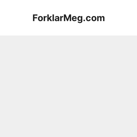
Hopp
til
ForklarMeg.com
innhold