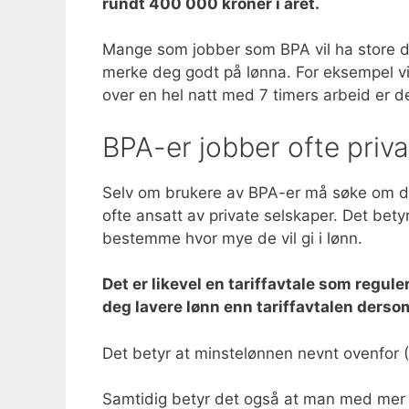
rundt 400 000 kroner i året.
Mange som jobber som BPA vil ha store del
merke deg godt på lønna. For eksempel vil
over en hel natt med 7 timers arbeid er d
BPA-er jobber ofte priva
Selv om brukere av BPA-er må søke om det
ofte ansatt av private selskaper. Det betyr
bestemme hvor mye de vil gi i lønn.
Det er likevel en tariffavtale som regule
deg lavere lønn enn tariffavtalen derso
Det betyr at minstelønnen nevnt ovenfor (18
Samtidig betyr det også at man med mer er