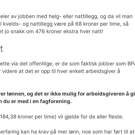
er av jobben med helg- eller nattillegg, og da vil man
 kvelds- og nattillegg være på 68 kroner per time, så
et jo snakk om 476 kroner ekstra hver natt!
t
te via det offentlige, er de som faktisk jobber som BP
 videre at det er opp til hver enkelt arbeidsgiver å
rer lønnen, og det er ikke mulig for arbeidsgiveren å gi
m du er med i en fagforening.
4,38 kroner per time) vil gjelde for de aller fleste.
faring kan ha krav på mer lønn, noe som har ført til at