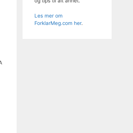
og tips til alt annet.
Les mer om
ForklarMeg.com her
.
A