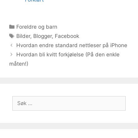
Kategorier
Foreldre og barn
Stikkord
Bilder
,
Blogger
,
Facebook
Hvordan endre standard nettleser på iPhone
Hvordan bli kvitt forkjølelse (På den enkle
måten!)
Søk
etter: