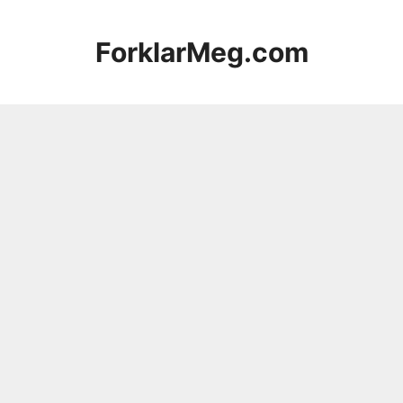
Hopp
til
ForklarMeg.com
innhold