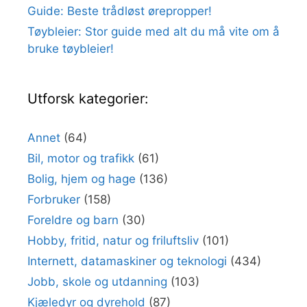
Guide: Beste trådløst ørepropper!
Tøybleier: Stor guide med alt du må vite om å
bruke tøybleier!
Utforsk kategorier:
Annet
(64)
Bil, motor og trafikk
(61)
Bolig, hjem og hage
(136)
Forbruker
(158)
Foreldre og barn
(30)
Hobby, fritid, natur og friluftsliv
(101)
Internett, datamaskiner og teknologi
(434)
Jobb, skole og utdanning
(103)
Kjæledyr og dyrehold
(87)