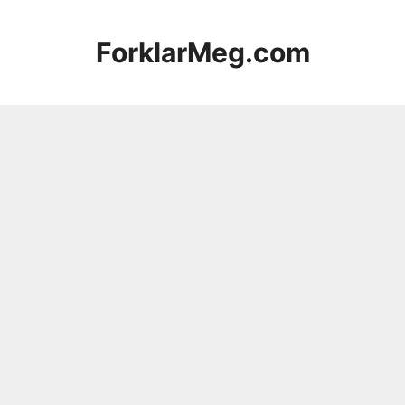
Hopp
til
ForklarMeg.com
innhold