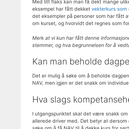
Med litt flaks kan man få dekt mange uli
eksempel har fått dekket
vekterkurs som g
det eksempler på personer som har fått 
om kurset, og hvorvidt det regnes som for
Merk at vi kun har fått denne informasjone
stemmer, og hva begrunnelsen for å vedta 
Kan man beholde dagpe
Det er mulig å søke om å beholde dagpen
NAV, men igjen er det snakk om individuel
Hva slags kompetanseh
I utgangspunktet skal det være snakk om
allerede driver med. Det betyr at dersom
søke om å få NAV til å dekke kurs for ser