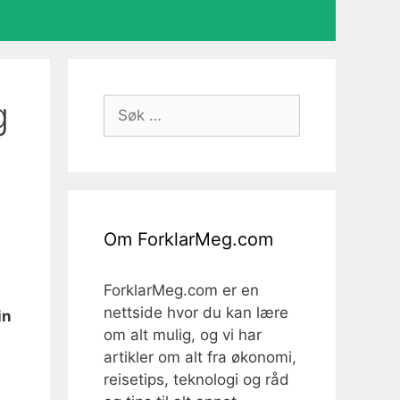
g
Søk
etter:
Om ForklarMeg.com
ForklarMeg.com er en
nettside hvor du kan lære
in
om alt mulig, og vi har
artikler om alt fra økonomi,
reisetips, teknologi og råd