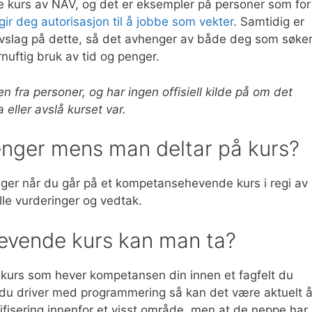
ke kurs av NAV, og det er eksempler på personer som for
ir deg autorisasjon til å jobbe som vekter
. Samtidig er
avslag på dette, så det avhenger av både deg som søke
nuftig bruk av tid og penger.
n fra personer, og har ingen offisiell kilde på om det
eller avslå kurset var.
nger mens man deltar på kurs?
ger når du går på et kompetansehevende kurs i regi av
le vurderinger og vedtak.
evende kurs kan man ta?
 kurs som hever kompetansen din innen et fagfelt du
 du driver med programmering så kan det være aktuelt 
tifisering innenfor et visst område, men at de neppe har