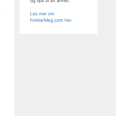
og tips til alt annet.
Les mer om
r
ForklarMeg.com her
.
å