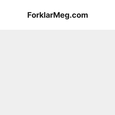
Hopp
til
ForklarMeg.com
innhold