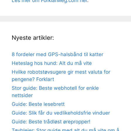
Les mer om ForklarMeg.com her
.
Nyeste artikler:
8 fordeler med GPS-halsbånd til katter
Heteslag hos hund: Alt du må vite
Hvilke robotstøvsugere gir mest valuta for
pengene? Forklart
Stor guide: Beste webhotell for enkle
nettsider
Guide: Beste lesebrett
Guide: Slik får du vedlikeholdsfrie vinduer
Guide: Beste trådløst ørepropper!
Tøybleier: Stor guide med alt du må vite om å