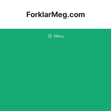
Hopp
til
ForklarMeg.com
innhold
Meny