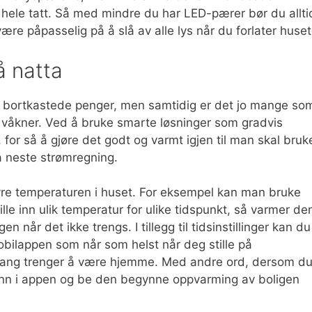
 hele tatt. Så med mindre du har LED-pærer bør du allti
være påpasselig på å slå av alle lys når du forlater huset
å natta
t bortkastede penger, men samtidig er det jo mange so
e våkner. Ved å bruke smarte løsninger som gradvis
for så å gjøre det godt og varmt igjen til man skal bruk
å neste strømregning.
yre temperaturen i huset. For eksempel kan man bruke
le inn ulik temperatur for ulike tidspunkt, så varmer de
 når det ikke trengs. I tillegg til tidsinstillinger kan du
ilappen som når som helst når deg stille på
ngang trenger å være hjemme. Med andre ord, dersom d
å inn i appen og be den begynne oppvarming av boligen