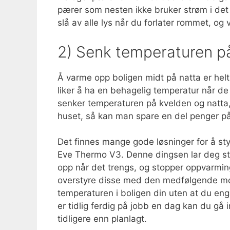
pærer som nesten ikke bruker strøm i det
slå av alle lys når du forlater rommet, og 
2) Senk temperaturen p
Å varme opp boligen midt på natta er hel
liker å ha en behagelig temperatur når d
senker temperaturen på kvelden og natta, 
huset, så kan man spare en del penger p
Det finnes mange gode løsninger for å st
Eve Thermo V3. Denne dingsen lar deg stil
opp når det trengs, og stopper oppvarmingen
overstyre disse med den medfølgende mob
temperaturen i boligen din uten at du e
er tidlig ferdig på jobb en dag kan du g
tidligere enn planlagt.