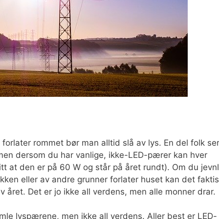
forlater rommet bør man alltid slå av lys. En del folk se
lle, men dersom du har vanlige, ikke-LED-pærer kan hver
tt at den er på 60 W og står på året rundt). Om du jevnl
kken eller av andre grunner forlater huset kan det fakti
v året. Det er jo ikke all verdens, men alle monner drar.
e lyspærene, men ikke all verdens. Aller best er LED-