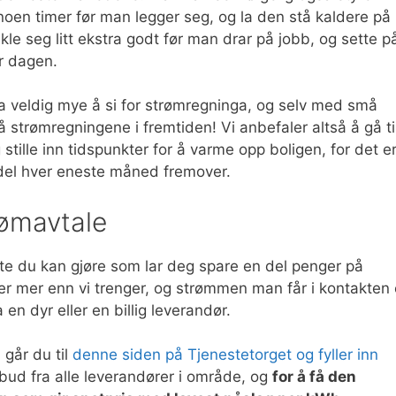
oen timer før man legger seg, og la den stå kaldere på
le seg litt ekstra godt før man drar på jobb, og sette p
r dagen.
a veldig mye å si for strømregninga, og selv med små
 strømregningene i fremtiden! Vi anbefaler altså å gå ti
stille inn tidspunkter for å varme opp boligen, for det e
del hver eneste måned fremover.
trømavtale
ste du kan gjøre som lar deg spare en del penger på
er mer enn vi trenger, og strømmen man får i kontakten 
n dyr eller en billig leverandør.
 går du til
denne siden på Tjenestetorget og fyller inn
ilbud fra alle leverandører i område, og
for å få den