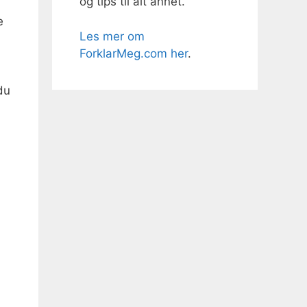
og tips til alt annet.
e
Les mer om
ForklarMeg.com her
.
du