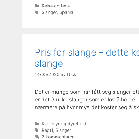
Kategorier
Reise og ferie
Stikkord
Slanger
,
Spania
Pris for slange – dette k
slange
14/05/2020
av
Nick
Det er mange som har fått seg slanger ette
er det 9 ulike slanger som er lov å holde 
nærmere på hvor mye det koster seg å sk
Kategorier
Kjæledyr og dyrehold
Stikkord
Reptil
,
Slanger
2 kommentarer