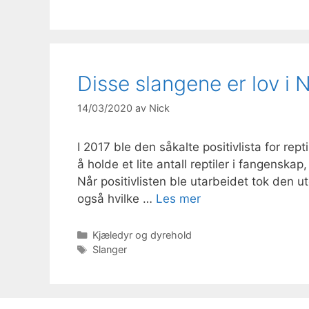
Disse slangene er lov i 
14/03/2020
av
Nick
I 2017 ble den såkalte positivlista for rept
å holde et lite antall reptiler i fangensk
Når positivlisten ble utarbeidet tok den 
også hvilke …
Les mer
Kategorier
Kjæledyr og dyrehold
Stikkord
Slanger