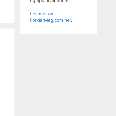
og tips til alt annet.
Les mer om
ForklarMeg.com her
.