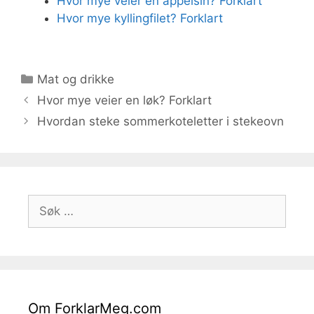
Hvor mye veier en appelsin? Forklart
Hvor mye kyllingfilet? Forklart
Kategorier
Mat og drikke
Hvor mye veier en løk? Forklart
Hvordan steke sommerkoteletter i stekeovn
Søk
etter:
Om ForklarMeg.com