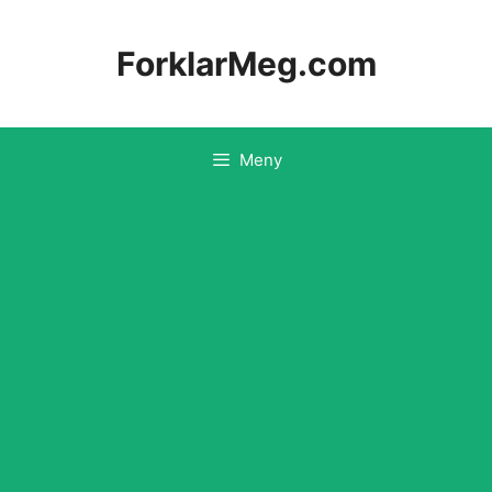
Hopp
til
ForklarMeg.com
innhold
Meny