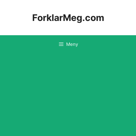
Hopp
til
ForklarMeg.com
innhold
Meny