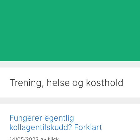
Trening, helse og kosthold
Fungerer egentlig
kollagentilskudd? Forklart
14/05/2023
av
Nick