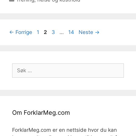
Side
Side
Side
Side
←
Forrige
1
2
3
…
14
Neste
→
Søk
etter:
Om ForklarMeg.com
ForklarMeg.com er en nettside hvor du kan