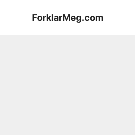
Hopp
til
ForklarMeg.com
innhold