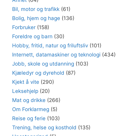
Annet
(64)
Bil, motor og trafikk
(61)
Bolig, hjem og hage
(136)
Forbruker
(158)
Foreldre og barn
(30)
Hobby, fritid, natur og friluftsliv
(101)
Internett, datamaskiner og teknologi
(434)
Jobb, skole og utdanning
(103)
Kjæledyr og dyrehold
(87)
Kjekt å vite
(290)
Leksehjelp
(20)
Mat og drikke
(266)
Om Forklarmeg
(5)
Reise og ferie
(103)
Trening, helse og kosthold
(135)