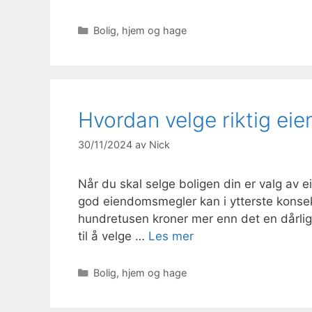
Kategorier
Bolig, hjem og hage
Hvordan velge riktig eie
30/11/2024
av
Nick
Når du skal selge boligen din er valg av e
god eiendomsmegler kan i ytterste konsekve
hundretusen kroner mer enn det en dårlig
til å velge …
Les mer
Kategorier
Bolig, hjem og hage