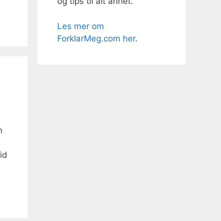
og tips til alt annet.
Les mer om
ForklarMeg.com her
.
n
id