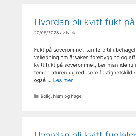
Hvordan bli kvitt fukt 
20/06/2023
av
Nick
Fukt på soverommet kan føre til ubehageli
veiledning om årsaker, forebygging og effe
kvitt fukt på soverommet, bør man identifi
temperaturen og redusere fuktighetskilder
også …
Les mer
Kategorier
Bolig, hjem og hage
Hvordan bli kvitt fuglel