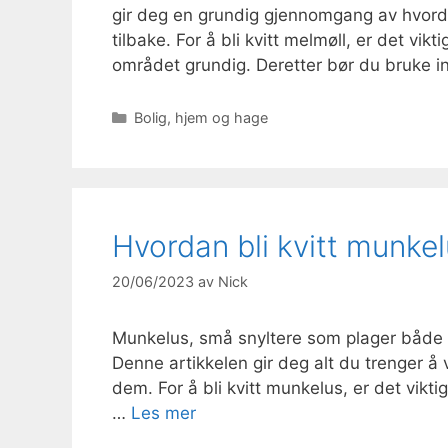
gir deg en grundig gjennomgang av hvorda
tilbake. For å bli kvitt melmøll, er det vik
området grundig. Deretter bør du bruke 
Kategorier
Bolig, hjem og hage
Hvordan bli kvitt munke
20/06/2023
av
Nick
Munkelus, små snyltere som plager både 
Denne artikkelen gir deg alt du trenger å 
dem. For å bli kvitt munkelus, er det vikt
…
Les mer