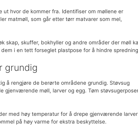
inne ut hvor de kommer fra. Identifiser om møllene er
eller matmøll, som går etter tørr matvarer som mel,
søk skap, skuffer, bokhyller og andre områder der møll k
t dem i en tett forseglet plastpose for å hindre spredning
r grundig
 viktig å rengjøre de berørte områdene grundig. Støvsug
elle gjenværende møll, larver og egg. Tøm støvsugerpose
mråder med høy temperatur for å drepe gjenværende larver
trommel på høy varme for ekstra beskyttelse.