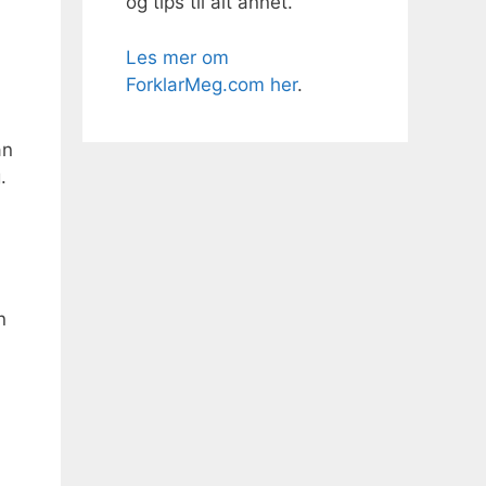
og tips til alt annet.
Les mer om
ForklarMeg.com her
.
an
.
n