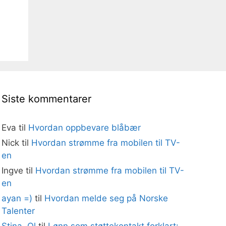
Siste kommentarer
Eva
til
Hvordan oppbevare blåbær
Nick
til
Hvordan strømme fra mobilen til TV-
en
Ingve
til
Hvordan strømme fra mobilen til TV-
en
ayan =)
til
Hvordan melde seg på Norske
Talenter
Stina. Ol
til
Lønn som støttekontakt forklart: