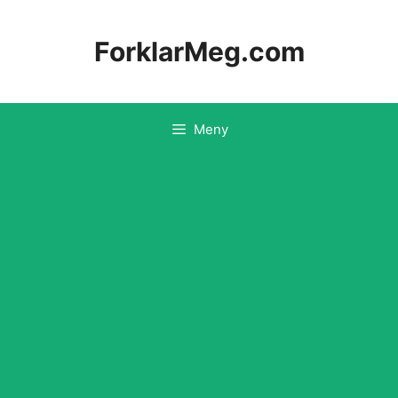
Hopp
til
ForklarMeg.com
innhold
Meny