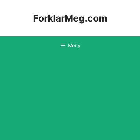
Hopp
til
ForklarMeg.com
innhold
Meny