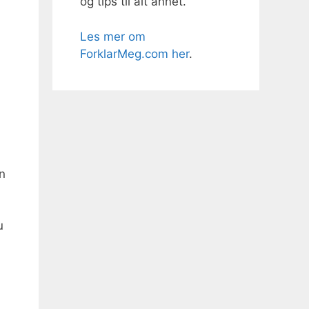
og tips til alt annet.
Les mer om
ForklarMeg.com her
.
n
u