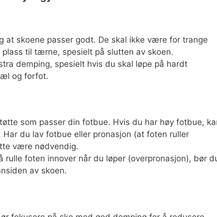
tig at skoene passer godt. De skal ikke være for trange
k plass til tærne, spesielt på slutten av skoen.
tra demping, spesielt hvis du skal løpe på hardt
æl og forfot.
tøtte som passer din fotbue. Hvis du har høy fotbue, ka
Har du lav fotbue eller pronasjon (at foten ruller
ette være nødvendig.
 å rulle foten innover når du løper (overpronasjon), bør d
nnsiden av skoen.
ør fokusere på sko med god demping for å redusere