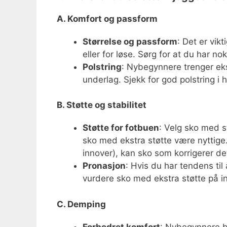
A. Komfort og passform
Størrelse og passform
: Det er vik
eller for løse. Sørg for at du har no
Polstring
: Nybegynnere trenger eks
underlag. Sjekk for god polstring i h
B. Støtte og stabilitet
Støtte for fotbuen
: Velg sko med s
sko med ekstra støtte være nyttige. 
innover), kan sko som korrigerer d
Pronasjon
: Hvis du har tendens til
vurdere sko med ekstra støtte på i
C. Demping
Forbedret komfort
: Nybegynnere b