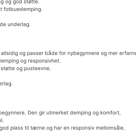
g og god støtte.
t fotbuedemping.
rde underlag.
allsidig og passer både for nybegynnere og mer erfarn
demping og responsivhet.
tøtte og pusteevne.
erlag.
begynnere. Den gir utmerket demping og komfort,
l.
 god plass til tærne og har en responsiv mellomsåle.