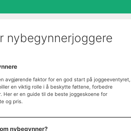
or nybegynnerjoggere
ynnere
n avgjørende faktor for en god start på joggeeventyret,
ler en viktig rolle i å beskytte føttene, forbedre
. Her er en guide til de beste joggeskoene for
e og pris.
o som nybegynner?