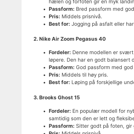
hælen og forfoten gir en myk landin
Passform:
Bred passform med god
Pris:
Middels prisnivå.
Best for:
Jogging på asfalt eller ha
2. Nike Air Zoom Pegasus 40
Fordeler:
Denne modellen er svært 
løpere. Den har en godt balansert 
Passform:
God passform med god s
Pris:
Middels til høy pris.
Best for:
Løping på forskjellige und
3. Brooks Ghost 15
Fordeler:
En populær modell for ny
samtidig som den er lett og fleksibe
Passform:
Sitter godt på foten, gir
Pris:
Middels prisnivå.