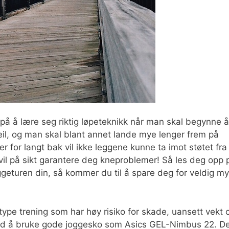
 på å lære seg riktig løpeteknikk når man skal begynne å
feil, og man skal blant annet lande mye lenger frem på
r for langt bak vil ikke leggene kunne ta imot støtet fra
 vil på sikt garantere deg kneproblemer! Så les deg opp 
oggeturen din, så kommer du til å spare deg for veldig m
 type trening som har høy risiko for skade, uansett vekt 
ved å bruke gode joggesko som Asics GEL-Nimbus 22. D