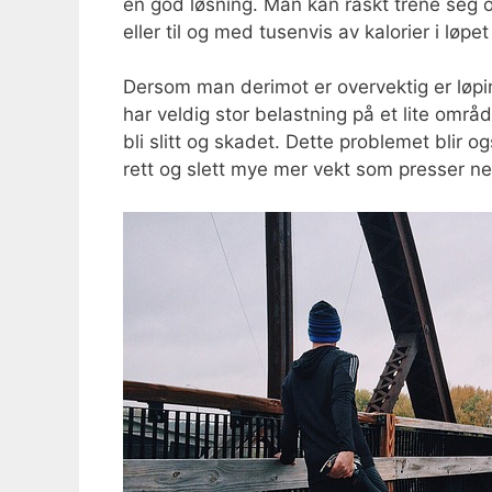
en god løsning. Man kan raskt trene seg o
eller til og med tusenvis av kalorier i løpet
Dersom man derimot er overvektig er løpin
har veldig stor belastning på et lite område
bli slitt og skadet. Dette problemet blir o
rett og slett mye mer vekt som presser n