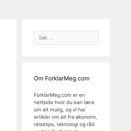
Søk
etter:
Om ForklarMeg.com
ForklarMeg.com er en
nettside hvor du kan lære
om alt mulig, og vi har
artikler om alt fra økonomi,
reisetips, teknologi og råd