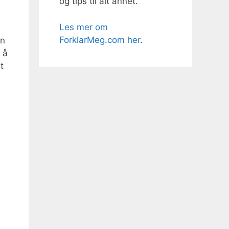
og tips til alt annet.
Les mer om
ForklarMeg.com her
.
an
 å
t