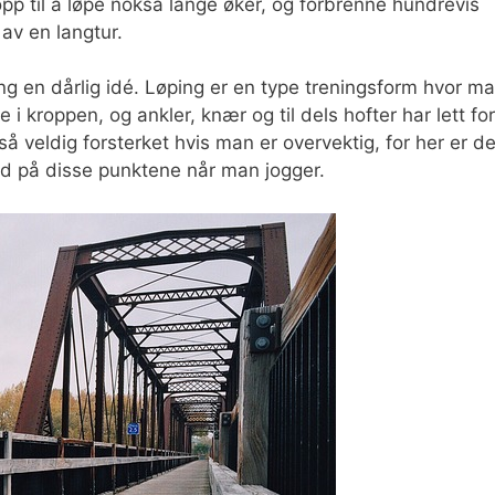
pp til å løpe nokså lange øker, og forbrenne hundrevis
 av en langtur.
g en dårlig idé. Løping er en type treningsform hvor m
 i kroppen, og ankler, knær og til dels hofter har lett for
gså veldig forsterket hvis man er overvektig, for her er de
ed på disse punktene når man jogger.