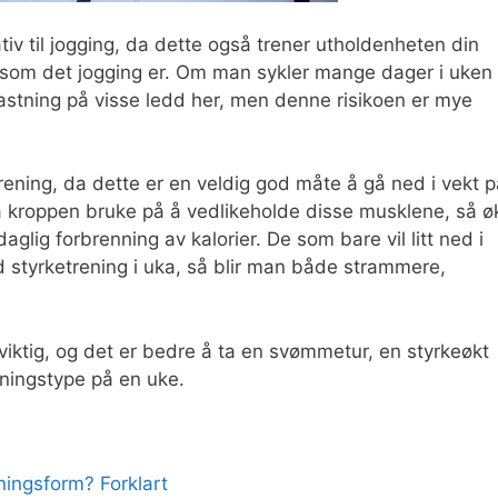
iv til jogging, da dette også trener utholdenheten din
 som det jogging er. Om man sykler mange dager i uken
lastning på visse ledd her, men denne risikoen er mye
trening, da dette er en veldig god måte å gå ned i vekt p
 kroppen bruke på å vedlikeholde disse musklene, så ø
lig forbrenning av kalorier. De som bare vil litt ned i
ed styrketrening i uka, så blir man både strammere,
 viktig, og det er bedre å ta en svømmetur, en styrkeøkt
eningstype på en uke.
ningsform? Forklart