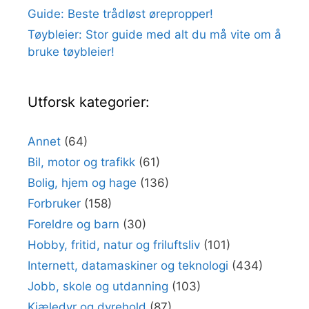
Guide: Beste trådløst ørepropper!
Tøybleier: Stor guide med alt du må vite om å
bruke tøybleier!
Utforsk kategorier:
Annet
(64)
Bil, motor og trafikk
(61)
Bolig, hjem og hage
(136)
Forbruker
(158)
Foreldre og barn
(30)
Hobby, fritid, natur og friluftsliv
(101)
Internett, datamaskiner og teknologi
(434)
Jobb, skole og utdanning
(103)
Kjæledyr og dyrehold
(87)