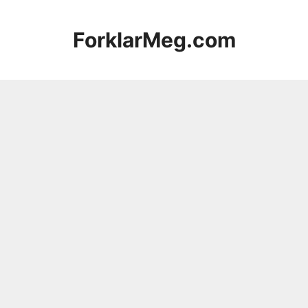
Hopp
til
ForklarMeg.com
innhold