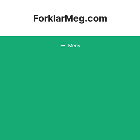
Hopp
til
ForklarMeg.com
innhold
Meny