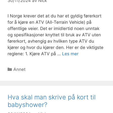
30/11/2024
av
Nick
I Norge krever det at du har et gyldig førerkort
for å kjøre en ATV (All-Terrain Vehicle) på
offentlige veier. Det er imidlertid noen unntak
og spesifikasjoner knyttet til bruk av ATV uten
førerkort, avhengig av hvilken type ATV du
kjører og hvor du kjører den. Her er de viktigste
reglene: 1. Kjøre ATV på …
Les mer
Kategorier
Annet
Hva skal man skrive på kort til
babyshower?