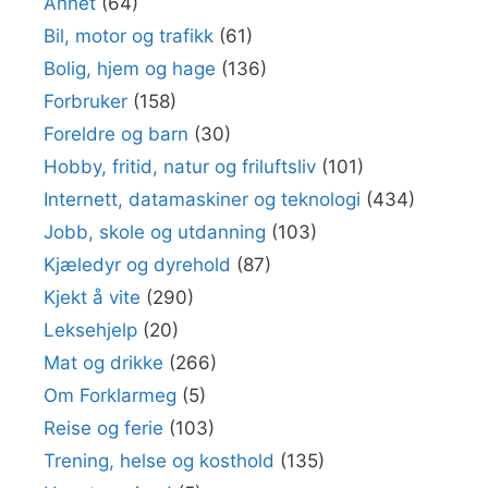
Annet
(64)
Bil, motor og trafikk
(61)
Bolig, hjem og hage
(136)
Forbruker
(158)
Foreldre og barn
(30)
Hobby, fritid, natur og friluftsliv
(101)
Internett, datamaskiner og teknologi
(434)
Jobb, skole og utdanning
(103)
Kjæledyr og dyrehold
(87)
Kjekt å vite
(290)
Leksehjelp
(20)
Mat og drikke
(266)
Om Forklarmeg
(5)
Reise og ferie
(103)
Trening, helse og kosthold
(135)