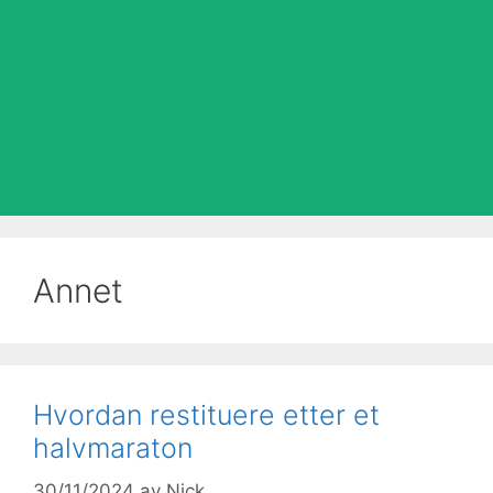
Annet
Hvordan restituere etter et
halvmaraton
30/11/2024
av
Nick