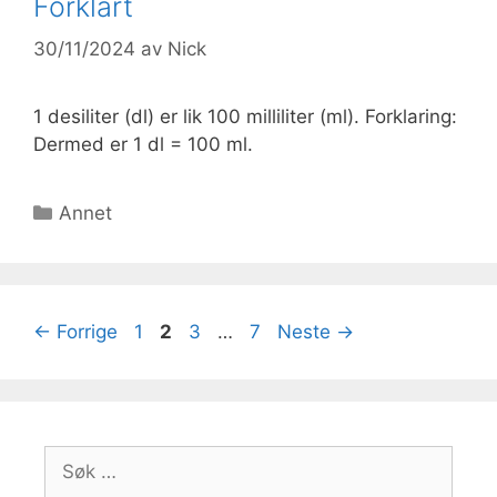
Forklart
30/11/2024
av
Nick
1 desiliter (dl) er lik 100 milliliter (ml). Forklaring:
Dermed er 1 dl = 100 ml.
Kategorier
Annet
Side
Side
Side
Side
←
Forrige
1
2
3
…
7
Neste
→
Søk
etter: