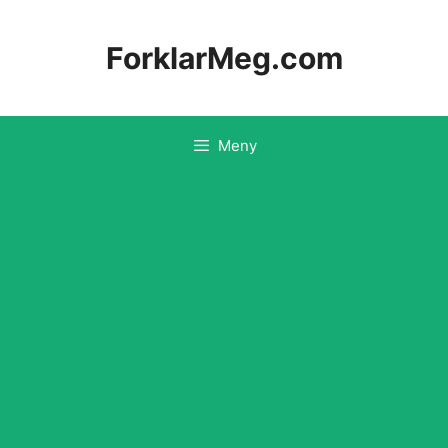
Hopp
til
ForklarMeg.com
innhold
Meny