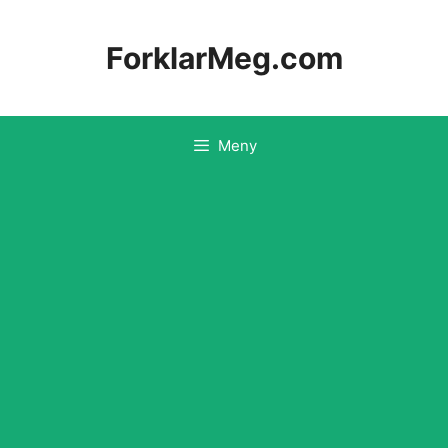
Hopp
til
ForklarMeg.com
innhold
Meny