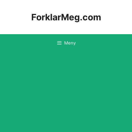
Hopp
til
ForklarMeg.com
innhold
Meny