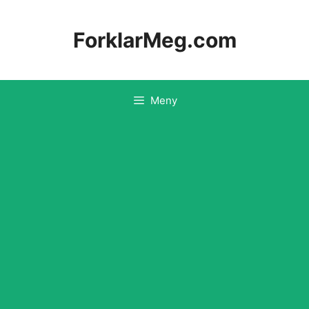
Hopp
til
ForklarMeg.com
innhold
Meny