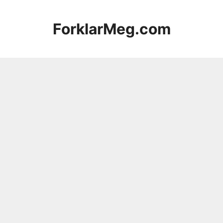
Hopp
til
ForklarMeg.com
innhold