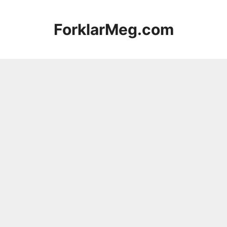
Hopp
til
ForklarMeg.com
innhold