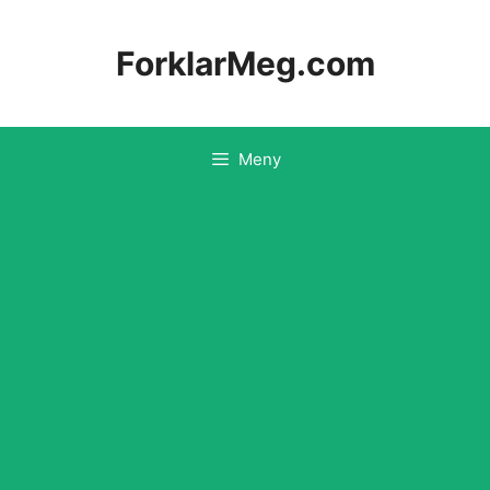
Hopp
til
ForklarMeg.com
innhold
Meny