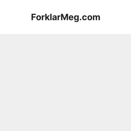
Hopp
til
ForklarMeg.com
innhold