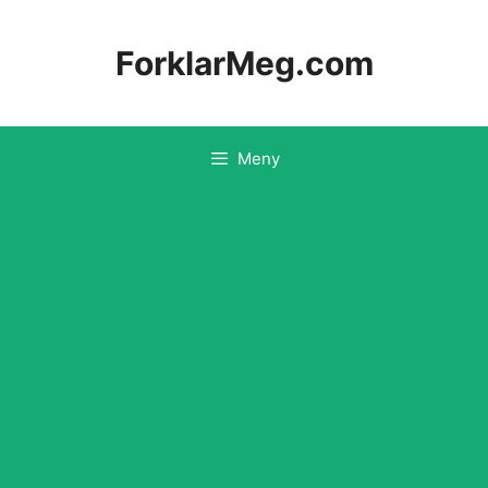
Hopp
til
ForklarMeg.com
innhold
Meny