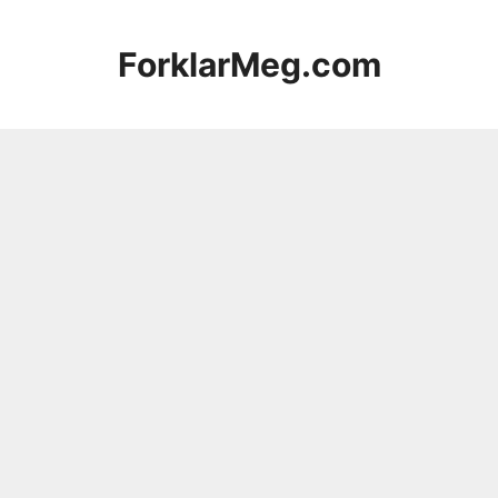
Hopp
til
ForklarMeg.com
innhold