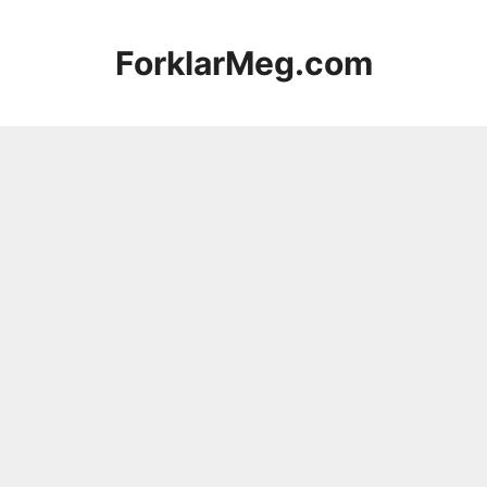
Hopp
til
ForklarMeg.com
innhold