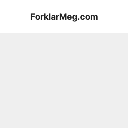
Hopp
til
ForklarMeg.com
innhold