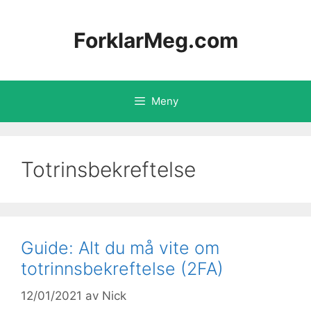
Hopp
til
ForklarMeg.com
innhold
Meny
Totrinsbekreftelse
Guide: Alt du må vite om
totrinnsbekreftelse (2FA)
12/01/2021
av
Nick